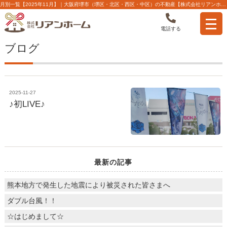
月別一覧【2025年11月】｜大阪府堺市（堺区・北区・西区・中区）の不動産【株式会社リアンホーム】
電話する
ブログ
2025-11-27
♪初LIVE♪
最新の記事
熊本地方で発生した地震により被災された皆さまへ
ダブル台風！！
☆はじめまして☆