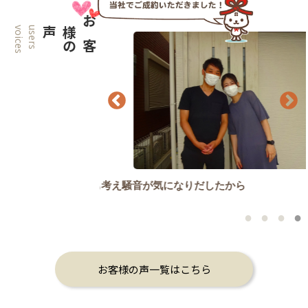
s
u
s
e
r
s
v
o
i
c
e
声
お
客
様
の
お客様の声一覧はこちら