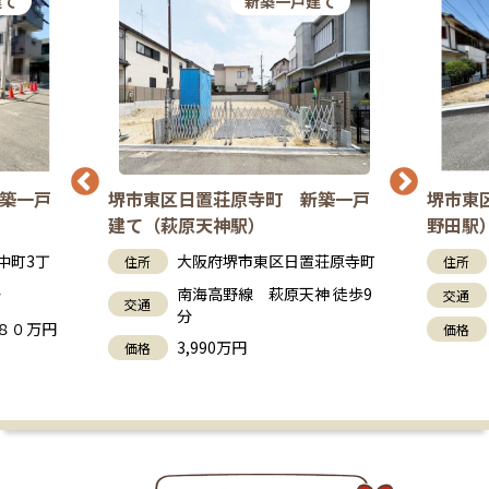
建て
新築一戸建て
築一戸
堺市東区日置荘原寺町 新築一戸
堺市東
建て（萩原天神駅）
野田駅
中町3丁
大阪府堺市東区日置荘原寺町
住所
住所
南海高野線 萩原天神 徒歩9
分
交通
交通
分
８０万円
価格
3,990万円
価格