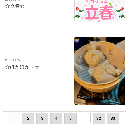
☆立春☆
2026-01-24
☆ほかほか～☆
1
...
2
3
4
5
32
33