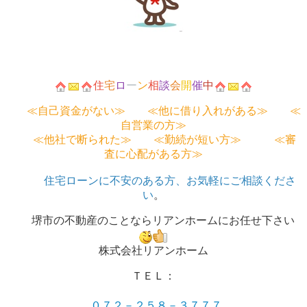
住
宅
ロ
ー
ン
相
談
会
開
催
中
≪自己資金がない≫ ≪他に借り入れがある≫ ≪
自営業の方≫
≪他社で断られた≫ ≪勤続が短い方≫ ≪審
査に心配がある方≫
住宅ローンに不安のある方、お気軽にご相談くださ
い
。
堺市の不動産のことならリアンホームにお任せ下さい
株式会社リアンホーム
ＴＥＬ：
０７２－２５８－３７７７