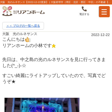
大阪 光のルネサンス【2022-12-22更新】 | 大阪府堺市（堺区・北区・西区・中区）の不動産【株式会社リアンホーム】
電話する
＜＜ ブログの一覧へ戻る
大阪 光のルネサンス
2022-12-22
こんにちは
リアンホームの小林です
先日は、中之島の光のルネサンスを見に行ってきま
した(^_-)-☆
すごい綺麗にライトアップしていたので、写真でど
うぞ★