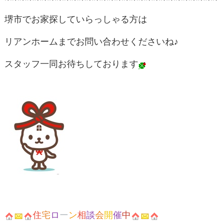
堺市でお家探していらっしゃる方は
リアンホームまでお問い合わせくださいね♪
スタッフ一同お待ちしております
住
宅
ロ
ー
ン
相
談
会
開
催
中