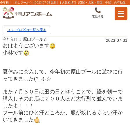
今年初！！原山プール☆【2023-07-31更新】 | 大阪府堺市（堺区・北区・西区・中区）の不動産【株式会社リアンホーム】
電話する
＜＜ ブログの一覧へ戻る
今年初！！原山プール☆
2023-07-31
おはようございます
小林です
夏休みに突入して、今年初の原山プールに遊びに行
ってきました(^_-)-☆
また７月３０日は丑の日とゆうことで、鰻を朝一で
購入しそのお店は２００人ほど大行列で並んでいま
したよ！！！
プール前にひと汗どころか、服が絞れるぐらい汗か
いてきました