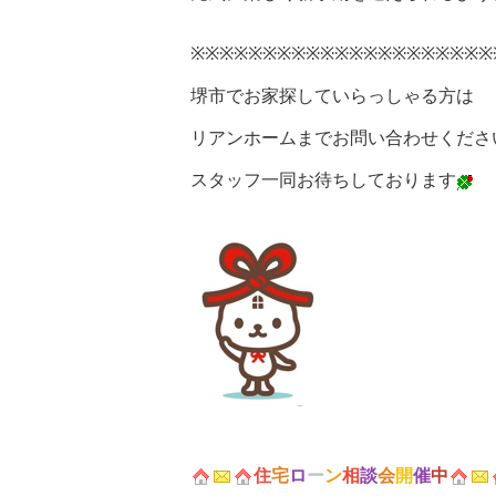
※※※※※※※※※※※※※※※※※※※※※
堺市でお家探していらっしゃる方は
リアンホームまでお問い合わせくださ
スタッフ一同お待ちしております
住
宅
ロ
ー
ン
相
談
会
開
催
中