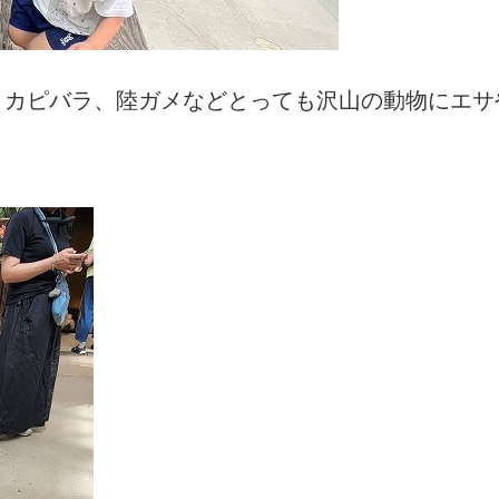
、カピバラ、陸ガメなどとっても沢山の動物にエサ