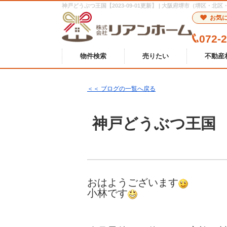
神戸どうぶつ王国【2023-09-01更新】 | 大阪府堺市（堺区
お気
072-
物件検索
売りたい
不動産
＜＜ ブログの一覧へ戻る
神戸どうぶつ王国
おはようございます
小林です