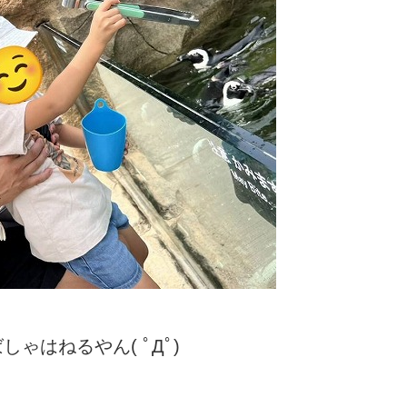
ゃはねるやん( ﾟДﾟ)