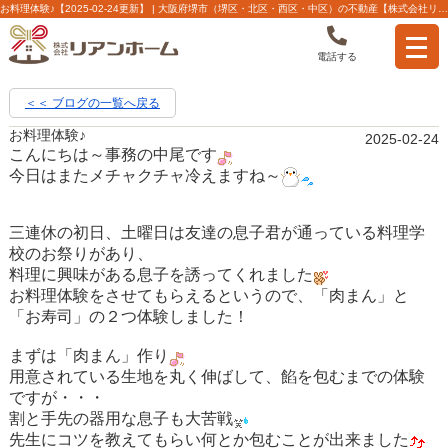
お料理体験♪【2025-02-24更新】 | 大阪府堺市（堺区・北区・西区・中区）の不動産【株式会社リアンホーム】
電話する
＜＜ ブログの一覧へ戻る
お料理体験♪
2025-02-24
こんにちは～事務の中尾です
今日はまたメチャクチャ冷えますね～
三連休の初日、土曜日は友達の息子君が通っている料理学
校のお祭りがあり、
料理に興味がある息子を誘ってくれました
お料理体験をさせてもらえるというので、「肉まん」と
「お寿司」の２つ体験しました！
まずは「肉まん」作り
用意されている生地を丸く伸ばして、餡を包むまでの体験
ですが・・・
割と手先の器用な息子も大苦戦
先生にコツを教えてもらい何とか包むことが出来ました