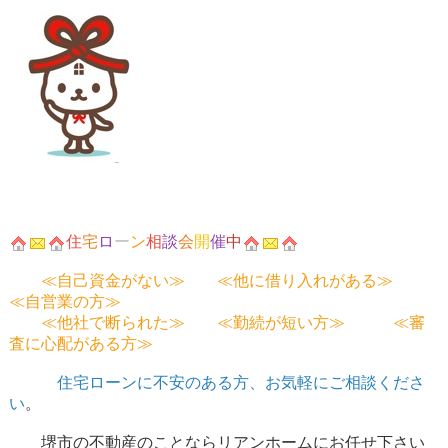
住
宅
ロ
ー
ン
相
談
会
開
催
中
≪自己資金がない≫ ≪他に借り入れがある≫
≪自営業の方≫
≪他社で断られた≫ ≪勤続が短い方≫ ≪審
査に心配がある方≫
住宅ローンに不安のある方、お気軽にご相談くださ
い
。
堺市の不動産のことならリアンホームにお任せ下さい