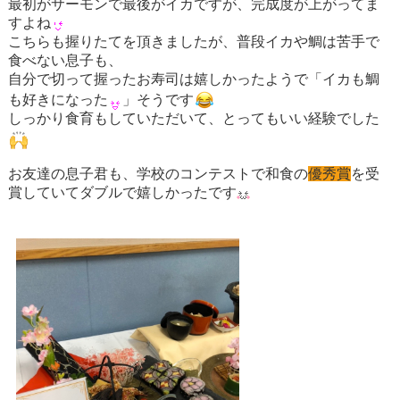
最初がサーモンで最後がイカですが、完成度が上がってま
すよね
こちらも握りたてを頂きましたが、普段イカや鯛は苦手で
食べない息子も、
自分で切って握ったお寿司は嬉しかったようで「イカも鯛
も好きになった
」そうです
しっかり食育もしていただいて、とってもいい経験でした
お友達の息子君も、学校のコンテストで和食の
優秀賞
を受
賞していてダブルで嬉しかったです