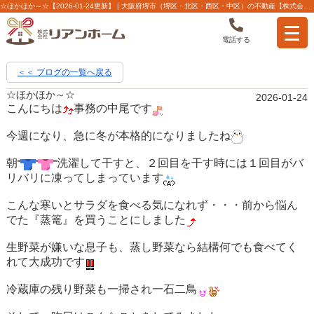
☆ほかほか～☆【2026-01-24更新】 | 大阪府堺市（堺区・北区・西区・中区）の不動産【株式会社リアンホーム】
電話する
＜＜ ブログの一覧へ戻る
☆ほかほか～☆
2026-01-24
こんにちは
事務の中尾です
今週になり、急に冬が本格的になりましたね
朝
洗濯して干すと、２回目を干す時には１回目がバ
リバリに凍ってしまっています
こんな寒いとサラダを食べる気になれず・・・前から悩ん
でた
『蒸篭』
を買うことにしました
生野菜が嫌いな息子も、蒸し野菜なら結構何でも食べてく
れて大成功です
冷蔵庫の残り野菜も一掃され一石二鳥