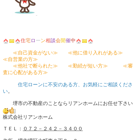
住
宅
ロ
ー
ン
相
談
会
開
催
中
≪自己資金がない≫ ≪他に借り入れがある≫
≪自営業の方≫
≪他社で断られた≫ ≪勤続が短い方≫ ≪審
査に心配がある方≫
住宅ローンに不安のある方、お気軽にご相談くださ
い
。
堺市の不動産のことならリアンホームにお任せ下さい
株式会社リアンホーム
ＴＥＬ：
０７２－２４２－３４００