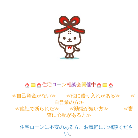
住
宅
ロ
ー
ン
相
談
会
開
催
中
≪自己資金がない≫ ≪他に借り入れがある≫ ≪
自営業の方≫
≪他社で断られた≫ ≪勤続が短い方≫ ≪審
査に心配がある方≫
住宅ローンに不安のある方、お気軽にご相談くださ
い
。