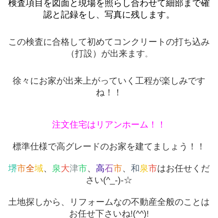
検査項目を図面と現場を照らし合わせて細部まで確
認と記録をし、写真に残します。
この検査に合格して初めてコンクリートの打ち込み
（打設）が出来ます
。
徐々にお家が出来上がっていく工程が楽しみです
ね！！
注文住宅はリアンホーム！！
標準仕様で高グレードのお家を建てましょう！！
堺
市
全
域
、
泉
大
津
市
、
高
石
市
、
和
泉
市
はお任せくだ
さい(^_-)-☆
土地探しから、リフォームなの不動産全般のことは
お任せ下さいね!(^^)!