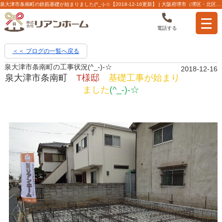
泉大津市条南町の鉄筋基礎が始まりました(^_-)-☆【2018-12-16更新】 | 大阪府堺市（堺区・北区・西区・中区）の不動産【株式会社リアンホーム】
電話する
＜＜ ブログの一覧へ戻る
泉大津市条南町の工事状況(^_-)-☆
2018-12-16
泉大津市条南町
T様邸
基礎工事が始まり
ました
(^_-)-☆