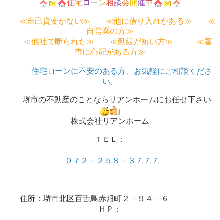
住
宅
ロ
ー
ン
相
談
会
開
催
中
≪自己資金がない≫ ≪他に借り入れがある≫ ≪
自営業の方≫
≪他社で断られた≫ ≪勤続が短い方≫ ≪審
査に心配がある方≫
住宅ローンに不安のある方、お気軽にご相談くださ
い
。
堺市の不動産のことならリアンホームにお任せ下さい
株式会社リアンホーム
ＴＥＬ：
０７２－２５８－３７７７
住所：堺市北区百舌鳥赤畑町２－９４－６
ＨＰ：