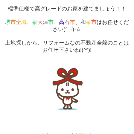
標準仕様で高グレードのお家を建てましょう！！
堺
市
全
域
、
泉
大
津
市
、
高
石
市
、
和
泉
市
はお任せくだ
さい(^_-)-☆
土地探しから、リフォームなの不動産全般のことは
お任せ下さいね!(^^)!