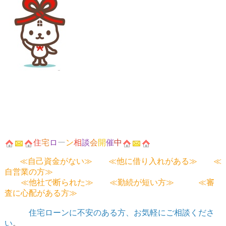
住
宅
ロ
ー
ン
相
談
会
開
催
中
≪自己資金がない≫ ≪他に借り入れがある≫ ≪
自営業の方≫
≪他社で断られた≫ ≪勤続が短い方≫ ≪審
査に心配がある方≫
住宅ローンに不安のある方、お気軽にご相談くださ
い
。