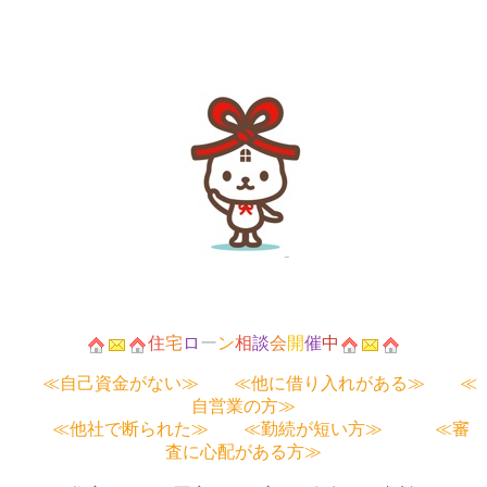
住
宅
ロ
ー
ン
相
談
会
開
催
中
≪自己資金がない≫ ≪他に借り入れがある≫ ≪
自営業の方≫
≪他社で断られた≫ ≪勤続が短い方≫ ≪審
査に心配がある方≫