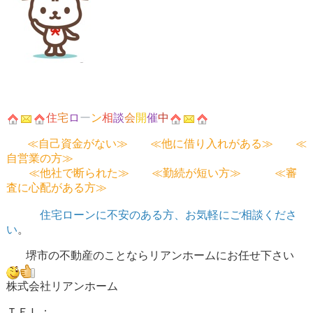
住
宅
ロ
ー
ン
相
談
会
開
催
中
≪自己資金がない≫ ≪他に借り入れがある≫ ≪
自営業の方≫
≪他社で断られた≫ ≪勤続が短い方≫ ≪審
査に心配がある方≫
住宅ローンに不安のある方、お気軽にご相談くださ
い
。
堺市の不動産のことならリアンホームにお任せ下さい
株式会社リアンホーム
ＴＥＬ：