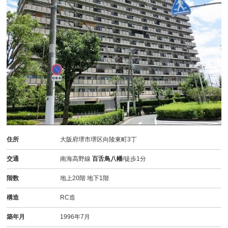
住所
大阪府堺市堺区向陵東町3丁
交通
南海高野線
百舌鳥八幡
/徒歩1分
階数
地上20階 地下1階
構造
RC造
築年月
1996年7月