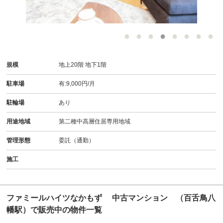
-
規模
地上20階 地下1階
駐車場
有:9,000円/月
駐輪場
あり
用途地域
第二種中高層住居専用地域
管理形態
委託（通勤）
施工
ファミールハイツなかもず 中古マンション （百舌鳥八
幡駅）で販売中の物件一覧