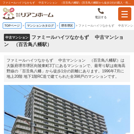
ファミールハイツなかもず 中古マンション （百舌鳥八幡駅）(百舌鳥八幡駅から徒歩1分)の購入・売り物件、売却査定・相場・売却価格マンション情報｜株式会社リアンホーム
電話する
TOPページ
>
マンションカタログ
>
堺市堺区
>
ファミールハイツなかもず 中古マンシ
ファミールハイツなかもず 中古マンショ
中古マンション
ン （百舌鳥八幡駅）
ファミールハイツなかもず 中古マンション （百舌鳥八幡駅）は
大阪府堺市堺区向陵東町3丁にあるマンションで、最寄り駅は南海高
野線の「百舌鳥八幡」から徒歩1分の距離にあります。1996年7月に
地上20階 地下1階RC造で建てられた全398戸のマンションです。