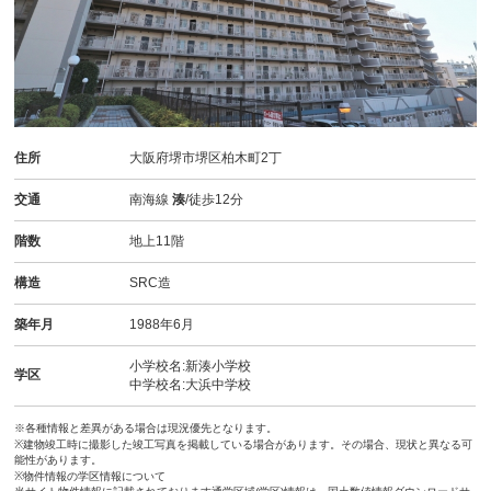
住所
大阪府堺市堺区柏木町2丁
交通
南海線
湊
/徒歩12分
階数
地上11階
構造
SRC造
築年月
1988年6月
小学校名:新湊小学校
学区
中学校名:大浜中学校
※各種情報と差異がある場合は現況優先となります。
※建物竣工時に撮影した竣工写真を掲載している場合があります。その場合、現状と異なる可
能性があります。
※物件情報の学区情報について