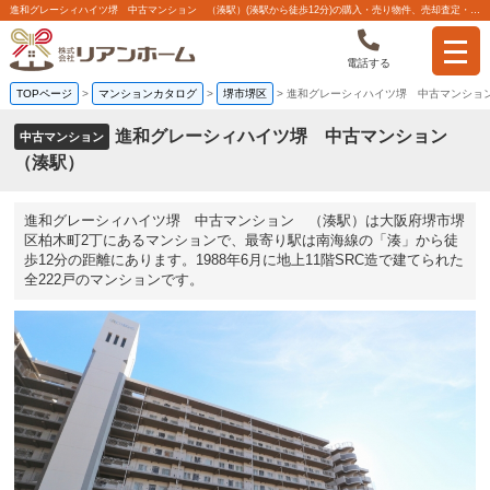
進和グレーシィハイツ堺 中古マンション （湊駅）(湊駅から徒歩12分)の購入・売り物件、売却査定・相場・売却価格マンション情報｜株式会社リアンホーム
電話する
TOPページ
>
マンションカタログ
>
堺市堺区
>
進和グレーシィハイツ堺 中古マンショ
進和グレーシィハイツ堺 中古マンション
中古マンション
（湊駅）
進和グレーシィハイツ堺 中古マンション （湊駅）は大阪府堺市堺
区柏木町2丁にあるマンションで、最寄り駅は南海線の「湊」から徒
歩12分の距離にあります。1988年6月に地上11階SRC造で建てられた
全222戸のマンションです。