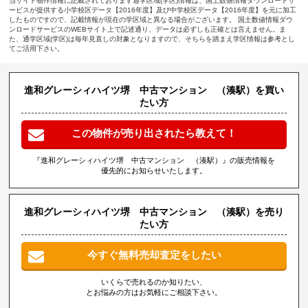
当サイト物件情報に記載されております通学区域(学区)情報は、国土数値情報ダウンロードサ
ービスが提供する小学校区データ【2016年度】及び中学校区データ【2016年度】を元に加工
したものですので、記載情報が現在の学区域と異なる場合がございます。 国土数値情報ダウ
ンロードサービスのWEBサイト上で記述通り、データは必ずしも正確とは言えません。ま
た、通学区域(学区)は毎年見直しの対象となりますので、そちらを踏まえ学区情報は参考とし
てご活用下さい。
進和グレーシィハイツ堺 中古マンション （湊駅）を買い
たい方
この物件が売り出されたら教えて！
『進和グレーシィハイツ堺 中古マンション （湊駅）』の販売情報を
優先的にお知らせいたします。
進和グレーシィハイツ堺 中古マンション （湊駅）を売り
たい方
今すぐ無料売却査定をしたい
いくらで売れるのか知りたい、
とお悩みの方はお気軽にご相談下さい。