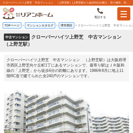
クローバーハイツ上野芝 中古マンション （上野芝駅）(上野芝駅から徒歩6分)の購入・売り物件、売却査定・相場・売却価格マンション情報｜株式会社リアンホーム
電話する
TOPページ
>
マンションカタログ
>
堺市西区
>
クローバーハイツ上野芝 中古マンショ
クローバーハイツ上野芝 中古マンション
中古マンション
（上野芝駅）
クローバーハイツ上野芝 中古マンション （上野芝駅）は大阪府堺
市西区上野芝向ケ丘町1丁にあるマンションで、最寄り駅はＪＲ阪和
線の「上野芝」から徒歩6分の距離にあります。1986年8月に地上11
階RC造で建てられた全240戸のマンションです。