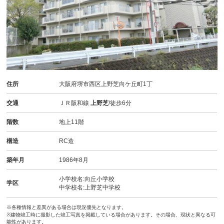
住所
大阪府堺市西区上野芝向ケ丘町1丁
交通
ＪＲ阪和線
上野芝
/徒歩6分
階数
地上11階
構造
RC造
築年月
1986年8月
小学校名:向丘小学校
学区
中学校名:上野芝中学校
※各種情報と差異がある場合は現況優先となります。
※建物竣工時に撮影した竣工写真を掲載している場合があります。その場合、現状と異なる可
能性があります。