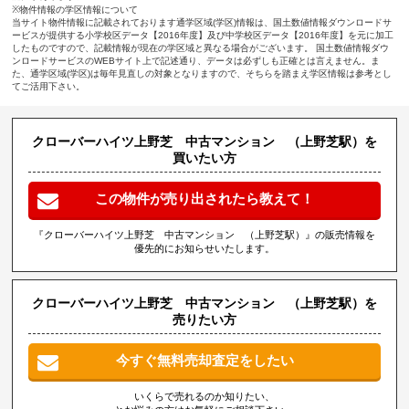
※物件情報の学区情報について
当サイト物件情報に記載されております通学区域(学区)情報は、国土数値情報ダウンロードサ
ービスが提供する小学校区データ【2016年度】及び中学校区データ【2016年度】を元に加工
したものですので、記載情報が現在の学区域と異なる場合がございます。 国土数値情報ダウ
ンロードサービスのWEBサイト上で記述通り、データは必ずしも正確とは言えません。ま
た、通学区域(学区)は毎年見直しの対象となりますので、そちらを踏まえ学区情報は参考とし
てご活用下さい。
クローバーハイツ上野芝 中古マンション （上野芝駅）を
買いたい方
この物件が売り出されたら教えて！
『クローバーハイツ上野芝 中古マンション （上野芝駅）』の販売情報を
優先的にお知らせいたします。
クローバーハイツ上野芝 中古マンション （上野芝駅）を
売りたい方
今すぐ無料売却査定をしたい
いくらで売れるのか知りたい、