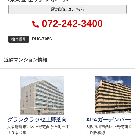
店舗詳細はこちら
072-242-3400
RHS-7056
物件番号
近隣マンション情報
グランクラッセ上野芝向ヶ丘 中古マンション （上野芝駅）
大阪府堺市西区上野芝向ケ丘町一丁
大阪府堺市西区上野芝町3丁
ＪＲ阪和線
ＪＲ阪和線