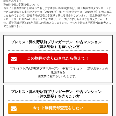
能性があります。
※物件情報の学区情報について
当サイト物件情報に記載されております通学区域(学区)情報は、国土数値情報ダウンロードサ
ービスが提供する小学校区データ【2016年度】及び中学校区データ【2016年度】を元に加工
したものですので、記載情報が現在の学区域と異なる場合がございます。 国土数値情報ダウ
ンロードサービスのWEBサイト上で記述通り、データは必ずしも正確とは言えません。ま
た、通学区域(学区)は毎年見直しの対象となりますので、そちらを踏まえ学区情報は参考とし
てご活用下さい。
プレミスト津久野駅前プリマガーデン 中古マンション
（津久野駅）を買いたい方
この物件が売り出されたら教えて！
『プレミスト津久野駅前プリマガーデン 中古マンション （津久野駅）』の
販売情報を
優先的にお知らせいたします。
プレミスト津久野駅前プリマガーデン 中古マンション
（津久野駅）を売りたい方
今すぐ無料売却査定をしたい