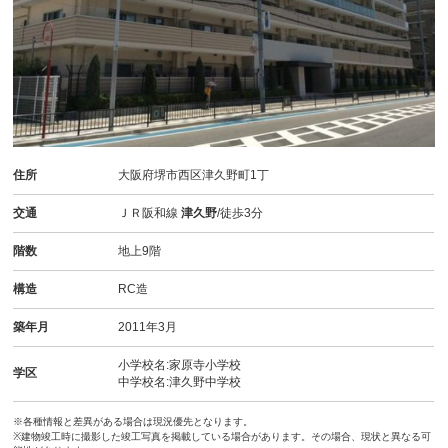
住所
大阪府堺市西区津久野町1丁
交通
ＪＲ阪和線
津久野
/徒歩3分
階数
地上9階
構造
RC造
築年月
2011年3月
小学校名:家原寺小学校
学区
中学校名:津久野中学校
※各種情報と差異がある場合は現況優先となります。
※建物竣工時に撮影した竣工写真を掲載している場合があります。その場合、現状と異なる可