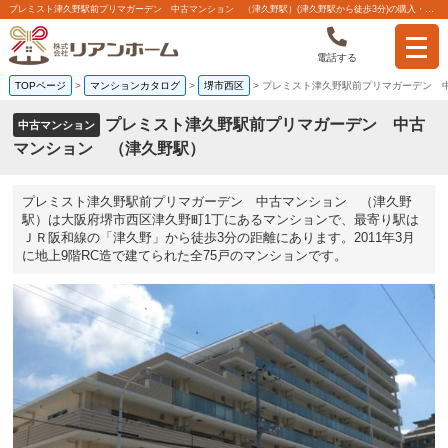
プレミスト津久野駅前プリマガーデン 中古マンション （津久野駅）(津久野駅から徒歩3分)の購入・売り物件、売却査定・相場・売却価格マンション情報｜株式会社リアンホーム
電話する
TOPページ
>
マンションカタログ
>
堺市西区
>
プレミスト津久野駅前プリマガーデン 
プレミスト津久野駅前プリマガーデン 中古
中古マンション
マンション （津久野駅）
プレミスト津久野駅前プリマガーデン 中古マンション （津久野
駅）は大阪府堺市西区津久野町1丁にあるマンションで、最寄り駅は
ＪＲ阪和線の「津久野」から徒歩3分の距離にあります。2011年3月
に地上9階RC造で建てられた全75戸のマンションです。