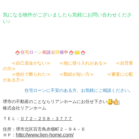
気になる物件がございましたら気軽にお問い合わせくださ
い♪
住
宅
ロ
ー
ン
相
談
会
開
催
中
≪自己資金がない≫ ≪他に借り入れがある≫ ≪自営業
の方≫
≪他社で断られた≫ ≪勤続が短い方≫ ≪審査に心配
がある方≫
住宅ローンに不安のある方、お気軽にご相談ください
。
堺市の不動産のことならリアンホームにお任せ下さい
株式会社リアンホーム
ＴＥＬ：
０７２－２５８－３７７７
住所：堺市北区百舌鳥赤畑町２－９４－６
http://www.lien-home.com/
ＨＰ：