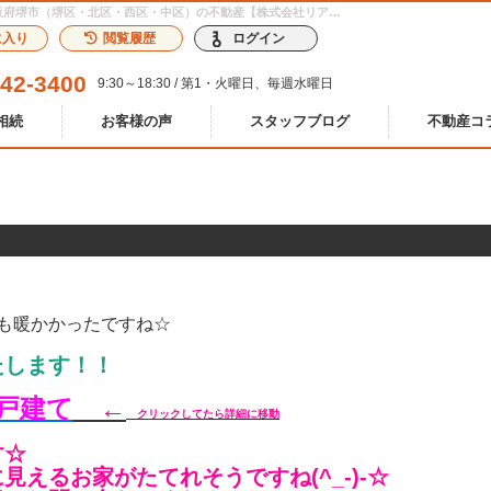
堺市堺区幸通 新築一戸建て☆【2020-02-24更新】お知らせ | 大阪府堺市（堺区・北区・西区・中区）の不動産【株式会社リアンホーム】
に入り
閲覧履歴
ログイン
242-3400
9:30～18:30 / 第1・火曜日、毎週水曜日
相続
お客様の声
スタッフブログ
不動産コ
も暖かかったですね☆
たします！！
戸建て
←
クリックしてたら詳細に移動
す☆
えるお家がたてれそうですね(^_-)-☆