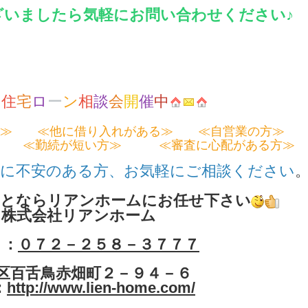
ざいましたら気軽にお問い合わせください♪
住
宅
ロ
ー
ン
相
談
会
開
催
中
い≫ ≪他に借り入れがある≫ ≪自営業の方≫
 ≪勤続が短い方≫ ≪審査に心配がある方≫
のある方、お気軽にご相談ください
ことならリアンホームにお任せ下さい
株式会社リアンホーム
Ｌ：
０７２－２５８－３７７７
北区百舌鳥赤畑町２－９４－６
：
http://www.lien-home.com/