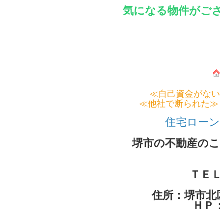
気になる物件がご
≪自己資金がな
≪他社で断られた≫
住宅ローンに不安
堺市の不動産の
ＴＥ
住所：堺市
ＨＰ