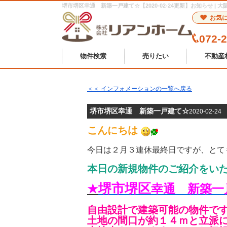
お気
072-
物件検索
売りたい
不動産
＜＜ インフォメーションの一覧へ戻る
堺市堺区幸通 新築一戸建て☆
2020-02-24
こんにちは
今日は２月３連休最終日ですが、とて
本日の新規物件のご紹介をい
堺市堺区
★
幸通 新築一
自由設計で建築可能の物件で
土地の間口が約１４ｍと立派に見