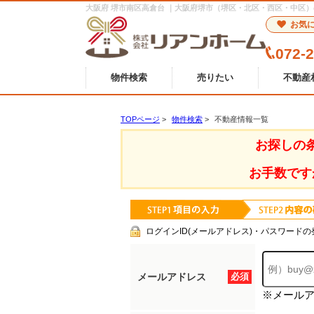
大阪府 堺市南区高倉台 ｜大阪府堺市（堺区・北区・西区・中区
お気
072-
物件検索
売りたい
不動産
TOPページ
>
物件検索
>
不動産情報一覧
お探しの
お手数です
ログインID(メールアドレス)・パスワードの
メールアドレス
必須
※メール