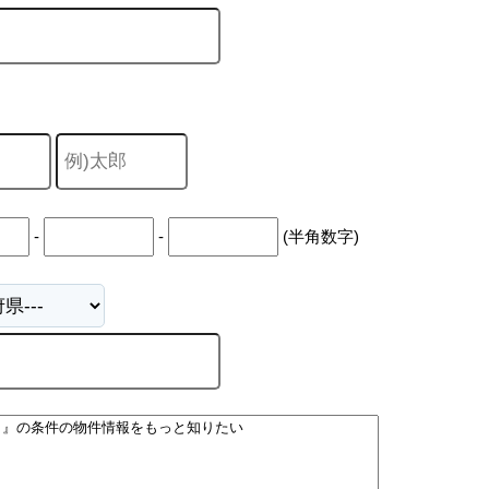
-
-
(半角数字)