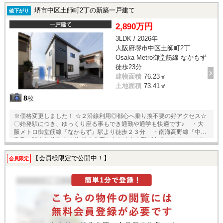
堺市中区土師町2丁の新築一戸建て
値下がり
一戸建て
2,890万円
3LDK / 2026年
大阪府堺市中区土師町2丁
Osaka Metro御堂筋線 なかもず
徒歩23分
建物面積
76.23㎡
土地面積
73.41㎡
8
枚
※価格変更しました！ ☆２沿線利用◎都心へ乗り換不要の好アクセス☆
〇始発駅につき、ゆっくり座る事もでき通勤や通学も快適です♪ ・大
阪メトロ御堂筋線『なかもず』駅より徒歩２３分 ・南海高野線『中百
舌鳥』駅より徒歩２４分 〇３方窓からたくさん陽が入るＬＤＫ♪ ＬＤ
Ｋ１５．４帖にはテレビボードを造作◎ナチュラルカラーで落ち着きの
ある内装です◎初期費用も抑えられて嬉しいですね(＊^^＊) 〇火を使わ
【会員様限定で公開中！】
会員限定
ないオール電化住宅♪ 夏場の調理も快適☆お子様や複数人で一緒にお料
理する時も、スムーズに動けるL型キッチンは火を使わないので安心安全
です！ 〇雨の日もストレスフリー！浴室乾燥機付き♪ 家族が多いご家
庭や洗濯物が多い日も、バルコニーと浴室乾燥機に分ける事ができ効率
がしますね！ 〇各部屋ゆったり３ＬＤＫ♪ 全て洋室でお手入れ楽々♪重
い家具のき跡も気にならず、インテリアや家具の配置も自由路自在です
よ♪ 〇お車は１台駐車可能です♪ 愛車の置き場所に困りません◎ 〇耐震
等級３+制震ダンパー搭載の地震に強い家！ 安心・安全のお家で、永