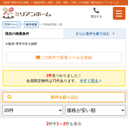
大阪府 堺市中区土師町 ｜大阪府堺市（堺区・北区・西区・中区）の不動産【株式会社リアンホーム】
電話する
TOPページ
>
物件検索
>
不動産情報一覧
現在の検索条件
さらに条件を絞り込む
大阪府 堺市中区土師町
この条件で新着メールを登録
2件
見つかりました！
会員限定物件は
71
件あります。
今すぐ見る
条件を絞り込む
2
1～2
件中
件を表示