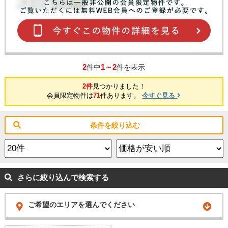
く暮らしていただけます◎ ●堺市立土師小学校 徒歩１２分 ●堺
市立東百舌鳥中学校 徒歩１８分 ご内覧可能です♪是非一度現地ご覧
下さい(^^)/
2
1～2
件中
件を表示
2件
見つかりました！
会員限定物件は
71
件あります。
今すぐ見る
条件を絞り込む
さらに絞り込んで検索する
ご希望のエリアを選んでください