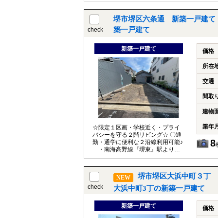
JR阪和線『浅香』駅より徒歩１３
分 〇間取り色々♪全棟間取りが違い
堺市堺区六条通 新築一戸建て
ます♪ ２階建て・３階建て、３～
４ＬＤＫなど各棟違いがございま
築一戸建て
check
す！ 家族構成やライフスタイル
に合わせてお選びください(＊^-^
新築一戸建て
＊) 〇ＬＤＫ１５帖以上♪ 全棟Ｌ
価格
ＤＫ１５帖以上ございます！キッ
チンはリビングに目が届く対面式
所在
でコミュニケーションが取りやす
空間設定となっております！ 〇豊
交通
富な収納スペース♪ ストレージル
ームやＷＩＣの大型収納が豊富
間取
で、普段使わない物や趣味のコレ
クションなどがスッキリ収納可能
建物
です☆ 〇住宅性能表示では４分野
６項目で最高等級を取得♪ 耐震性
築年
☆限定１区画・学校近く・プライ
能は最高等級３を取得！安心安全
バシーを守る２階リビング☆ 〇通
に長く住み続けられるお住まいで
8
勤・通学に便利な２沿線利用可能♪
す◎ 〇学校近くでお子様の通学安
・南海高野線『堺東』駅よりバ
心♪ 小学校・中学校ともに徒歩５
ス９分「賑町」停より徒歩４分♪
～６分！お子様を安心して送り出
・JR阪和線「三国ヶ丘」駅まで
すことが出来ますね(^^)/ ●堺市立浅
徒歩１８分 〇家族を身近に感じる
香山小学校 徒歩５分（約３５
堺市堺区大浜中町３丁 
NEW
リビング階段♪ ２階ＬＤＫは収納
０ｍ） ●堺市立浅香山中学校 徒
豊富な１５帖で、家族の距離感が
check
大浜中町3丁の新築一戸建て
歩６分（約４５０ｍ） その他物件
心地いい空間となっております♪ま
詳細など、お気軽にお問合せくだ
た、外からの視線も気にならず快
さい(^^)/
新築一戸建て
適なお家時間をお過ごしいただけ
価格
ます(＊^^＊) 〇収納や居室など使