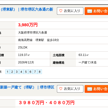
（堺東駅）｜堺市堺区六条通の新
3,980万円
大阪府堺市堺区六条通
地
南海高野線 堺東駅 徒歩18分
2SLDK
り
119.37㎡
63.11㎡
面積
土地面積
2026年12月
一戸建て/木造
月
建物構造
枚
新築一戸建て（堺駅）｜堺市堺区
３９８０万円・４０８０万円