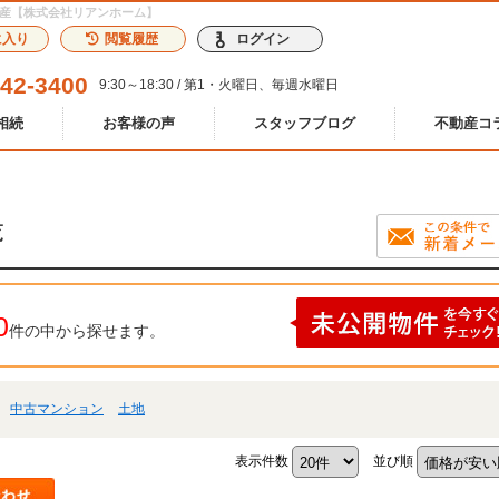
動産【株式会社リアンホーム】
に入り
閲覧履歴
ログイン
242-3400
9:30～18:30 / 第1・火曜日、毎週水曜日
相続
お客様の声
スタッフブログ
不動産コ
覧
0
件の中から探せます。
中古マンション
土地
表示件数
並び順