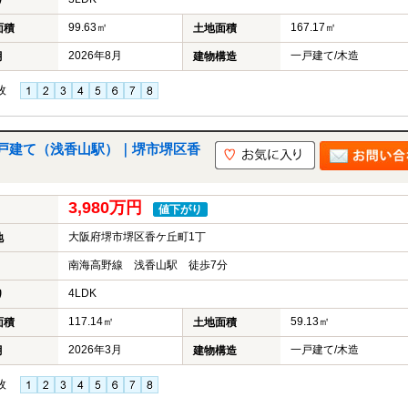
り
99.63㎡
167.17㎡
面積
土地面積
2026年8月
一戸建て/木造
月
建物構造
枚
戸建て（浅香山駅）｜堺市堺区香
3,980万円
値下がり
大阪府堺市堺区香ケ丘町1丁
地
南海高野線 浅香山駅 徒歩7分
4LDK
り
117.14㎡
59.13㎡
面積
土地面積
2026年3月
一戸建て/木造
月
建物構造
枚