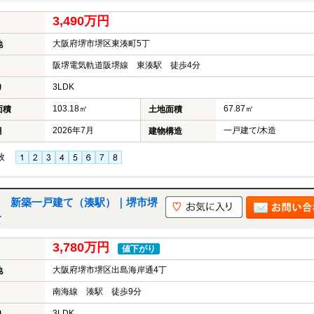
3,490万円
大阪府堺市堺区東湊町5丁
地
阪堺電気軌道阪堺線 東湊駅 徒歩4分
3LDK
り
103.18㎡
67.87㎡
面積
土地面積
2026年7月
一戸建て/木造
月
建物構造
枚
 新築一戸建て（湊駅）｜堺市堺
て
3,780万円
値下がり
大阪府堺市堺区出島海岸通4丁
地
南海線 湊駅 徒歩9分
3LDK