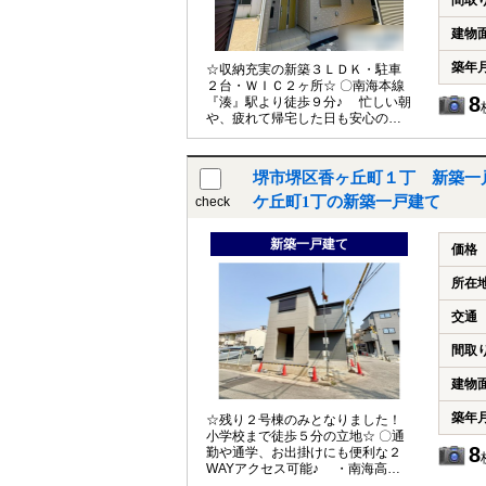
間取
な廊下収納やキッチンパントリ
ー、全居室にCL付きです！整理整
建物
頓がしやすく家中スッキリ片付き
ますね(＊^-^＊) 〇お車は１台駐車
築年
☆収納充実の新築３ＬＤＫ・駐車
可能です♪（車種制限有） ●堺市立
２台・ＷＩＣ２ヶ所☆ 〇南海本線
新湊小学校 徒歩 ６分（約
8
『湊』駅より徒歩９分♪ 忙しい朝
４５０ｍ） ●堺市立大浜中学校
や、疲れて帰宅した日も安心の駅
徒歩２０分（約１６００ｍ） 令和
近くです！ 〇畳コーナーと繋げて
８年７月下旬完成予定です！ 物件
広く使えるＬＤＫ♪ ＬＤＫ１７帖
詳細などお気軽にお問い合わせく
には３帖の畳コーナーを設けまし
ださい(^o^)／
堺市堺区香ヶ丘町１丁 新築一
た◎お子様のお昼寝スペースやプレ
イルームなど重宝しそうですね(^^♪
ケ丘町1丁の新築一戸建て
check
〇ゆとりの３ＬＤＫ♪ 全居室６帖
以上のゆったり過ごせる空間とな
新築一戸建て
っております！２面採光で明るく
価格
風通しの良いお部屋は子供部屋に
もピッタリですね☆ 〇豊富な収納
所在
スぺース♪ 片付けや季節物の入替
えに便利なＷＩＣが２ヶ所ござい
交通
ます！ 〇お車２台駐車可能です
♪（車種制限有） 来客時や、セカ
間取
ンドカーの置き場所に困りません◎
●堺市立英彰小学校 徒歩１９分
建物
（約１５２０ｍ） ※許可校新湊小
学校 徒歩 ８分（約 ６１０
築年
☆残り２号棟のみとなりました！
ｍ） ●堺市立大浜中学校 徒歩１
小学校まで徒歩５分の立地☆ 〇通
４分（約１０６５ｍ） ご内覧希望
8
勤や通学、お出掛けにも便利な２
やローンのご相談など、お気軽に
WAYアクセス可能♪ ・南海高野
お問い合わせください(^^)/
線『浅香山』駅より徒歩７分 ・