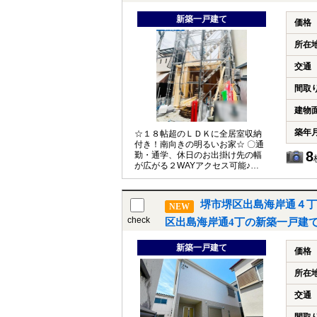
新築一戸建て
価格
所在
交通
間取
建物
築年
☆１８帖超のＬＤＫに全居室収納
付き！南向きの明るいお家☆ 〇通
8
勤・通学、休日のお出掛け先の幅
が広がる２WAYアクセス可能♪
・阪堺線『東湊』駅より徒歩４
分 ・南海本線『湊』駅より徒歩
１５分 〇ポカポカ暖かな光が射し
堺市堺区出島海岸通４丁
NEW
込む２階リビング♪ ゆったり広い
ＬＤＫ１８.６帖にはリビング全体
check
区出島海岸通4丁の新築一戸建
を見渡せる対面式キッチンがあり
ます◎お子様の宿題を見たり、お昼
新築一戸建て
寝中も家事やお料理が出来ますね
価格
(＊^^)v 〇全居室２面採光の３ＬＤ
Ｋ♪ 風通し・陽当たり良好なお部
所在
屋は子供部屋にもピッタリです◎各
部屋ゆとりある間取りで、ベッド
交通
や机などの配置も自由自在です♪ 〇
豊富な収納スペース♪ あると便利