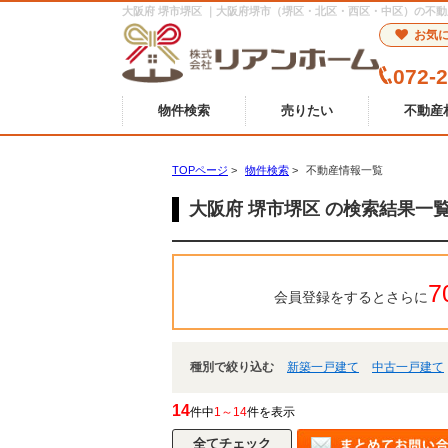
大阪府 堺市堺区 ｜大阪府堺市（堺区・北区・西区・中区）の不
お気
072-
物件検索
売りたい
不動産
TOPページ
>
物件検索
>
不動産情報一覧
大阪府 堺市堺区 の検索結果一
7
会員登録をするとさらに
種別で絞り込む
新築一戸建て
中古一戸建て
14
件中
1～14
件を表示