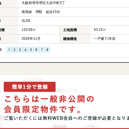
大阪府堺市堺区大浜中町3丁
地
南海線 堺駅 徒歩15分
3LDK
り
120.69㎡
63.25㎡
面積
土地面積
2026年11月
一戸建て/木造
月
建物構造
枚