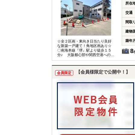
い勝手の良い2ＬＤＫ+２Ｓ+２ＷＩ
所在
Ｃ♪ 広々としたお部屋は、どんな
家具にもあうシンプルでナチュラ
交通
ルな内装です♪季節備品や衣替えに
便利なＷＩＣやサービスルームな
間取
ど幅広い使い方が出来る間取りと
なっております！ 〇充実の住宅設
建物
備♪ 施錠忘れも安心のスマートキ
ーや浴室乾燥機、浄水器付き水栓
築年
☆全２区画・東向き日当たり良好
など暮らしが快適になる設備が標
な新築一戸建て！角地区画あり☆
準搭載されてます◎ 〇駐車１台可
8
〇南海本線『堺』駅より徒歩１５
能♪（車種制限有） 愛車の置き場
分♪ 大阪都心部や関西空港へのア
所に困らず、前面道路もゆとりが
クセスもスムーズで、毎日の通
あるので運転が苦手な方も安心で
勤・通学以外にも休日のお出掛け
す！ ●堺市立大仙小学校 徒歩１
も大変便利ですね(^^♪ 〇朝日とと
０分（約７７０ｍ） ●堺市立旭中学
【会員様限定で公開中！】
会員限定
もに１日をスタート出来るお住ま
校 徒歩 ９分（約６６０
い♪ 間取りは３ＬＤＫ～４ＬＤ
ｍ） 物件詳細や現地見学などお気
Ｋ！住む方の家族構成やライフス
軽にお問い合わせください(^^)/
タイルに合わせてお選びいただけ
ます♪ 〇全棟ＬＤＫ１５帖以上♪
リビングはプライバシーを守る２
階です◎水廻りも２階にまとめ、家
事同線が短く機能的な間取りで
す！ 〇雨でも安心インナーバルコ
ニー♪ 天気が気になる日も、屋根
があるので安心してお出掛け出来
ます◎ 〇全居室収納付き♪ 季節物
の入替えが楽々のＷＩＣもござい
ます◎家族の思い出も大切に保管出