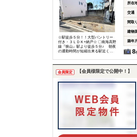
く階段の上下も最小限に出来ます
所在
ね！ 〇使い勝手の良い間取り♪
洋室３部屋は全てＣＬ付きなので
交通
居住スペースを有効にお使いただ
けます◎お子様のお部屋や書斎を作
間取
る事も可能ですね(＊^^＊) 〇大容
量の収納スペース♪ １階ストレー
建物
ジルームと３階ＷＩＣがございま
☆駅徒歩５分！！大型パントリー
す。ファミリークロークや普段使
築年
付き・３ＬＤＫ+納戸☆ 〇南海高野
わない物を収納するなど、用途多
線『狭山』駅より徒歩５分♪ 朝夜
数！ 〇徒歩圏内に生活施設が充実♪
8
の通勤時間が短縮出来る駅近く！
小・中学校が徒歩１５分以内で
ご友人が遊びに来られた時にも便
お子様の通学も安心ですね！スー
利ですね(＊^^＊) 〇東面バルコニ
パーやコンビニも近く、日々のお
ーから朝日が降り注ぐ２階リビン
買物にも大変便利な立地です(＊
グ♪ ＬＤＫ１６．５帖は外からの
【会員様限定で公開中！】
^^)v 〇お車１台駐車可能！ビルト
会員限定
視線も気にならず、ご家族でゆっ
インガレージです♪ ●堺市立東陶器
くり過ごせる空間に♪ 〇使い勝手の
小学校 徒歩 ９分（約 ６
良い３ＬＤＫ+納戸♪ 主寝室は
５０ｍ） ●堺市立泉ヶ丘東中学
６．２５帖+ＣＬが２ヶ所完備◎ご
校 徒歩１３分（約１０００
夫婦の荷物をそれぞれ収納出来ま
ｍ） 令和８年４月完成予定です！
す！１階納戸は居室として十分お
物件詳細はリアンホームまでお気
使いいただけますので、住む方に
軽にお問合せください(^^)/
合わせて用途も多数ございます！
〇豊富な収納スペース♪ キッチン
には２帖超の大型パントリー付き◎
調理器具や調味料のストックなど
をスッキリ収納出来ます！また、
全居室にCLがあるので整理整頓が
しやすいですね！ 〇ビルトインガ