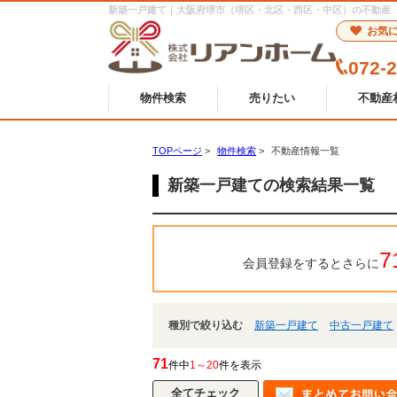
新築一戸建て｜大阪府堺市（堺区・北区・西区・中区）の不動産
お気
072-
物件検索
売りたい
不動産
TOPページ
>
物件検索
>
不動産情報一覧
新築一戸建ての検索結果一覧
7
会員登録をするとさらに
種別で絞り込む
新築一戸建て
中古一戸建て
71
件中
1～20
件を表示