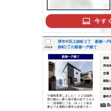
堺市中区土師町２丁 新築一戸
師町2丁の新築一戸建て
check
新築一戸建て
価格
所在
交通
間取
建物
※価格変更しました！ ☆２沿線利
築年
用◎都心へ乗り換不要の好アクセス
☆ 〇始発駅につき、ゆっくり座る
8
事もでき通勤や通学も快適です♪
・大阪メトロ御堂筋線『なかも