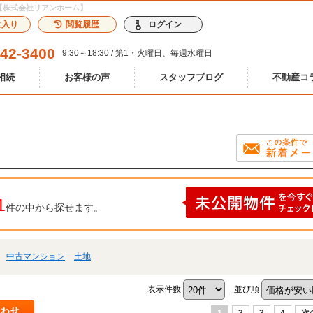
【株式会社リアンホーム】
に入り
閲覧履歴
ログイン
242-3400
9:30～18:30 / 第1・火曜日、毎週水曜日
相続
お客様の声
スタッフブログ
不動産コ
1
件の中から探せます。
中古マンション
土地
表示件数
並び順