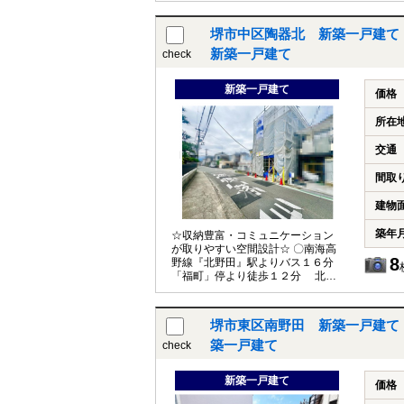
ず』駅より徒歩２３分 ・南海高
野線『中百舌鳥』駅より徒歩２４
堺市中区陶器北 新築一戸建て
分 〇３方窓からたくさん陽が入る
ＬＤＫ♪ ＬＤＫ１５．４帖にはテ
新築一戸建て
check
レビボードを造作◎ナチュラルカラ
ーで落ち着きのある内装です◎初期
新築一戸建て
費用も抑えられて嬉しいですね(＊
価格
^^＊) 〇火を使わないオール電化住
宅♪ 夏場の調理も快適☆お子様や
所在
複数人で一緒にお料理する時も、
スムーズに動けるL型キッチンは火
交通
を使わないので安心安全です！ 〇
雨の日もストレスフリー！浴室乾
間取
燥機付き♪ 家族が多いご家庭や洗
濯物が多い日も、バルコニーと浴
建物
室乾燥機に分ける事ができ効率が
しますね！ 〇各部屋ゆったり３Ｌ
築年
☆収納豊富・コミュニケーション
ＤＫ♪ 全て洋室でお手入れ楽々♪
が取りやすい空間設計☆ 〇南海高
重い家具のき跡も気にならず、イ
8
野線『北野田』駅よりバス１６分
ンテリアや家具の配置も自由路自
「福町」停より徒歩１２分 北野
在ですよ♪ 〇お車は１台駐車可能で
田駅までは自転車でも約８分なの
す♪ 愛車の置き場所に困りません
で通勤や通学も安心ですね！ 〇南
◎ 〇耐震等級３+制震ダンパー搭載
面バルコニーに面した明るいリビ
の地震に強い家！ 安心・安全の
堺市東区南野田 新築一戸建て
ング♪ ＬＤＫ１７．５帖のゆとり
お家で、永く暮らしていただけま
ある空間◎キッチンはリビングから
築一戸建て
check
す◎ ●堺市立土師小学校 徒
見えにくく、来客時もプライベー
歩１２分 ●堺市立東百舌鳥中学
ト空間が目に触れにくいので安心◎
校 徒歩１８分 ご内覧可能です♪
新築一戸建て
〇家事同線に配慮♪ ２階に水廻り
価格
是非一度現地ご覧下さい(^^)/
を集約することで、家事同線が短