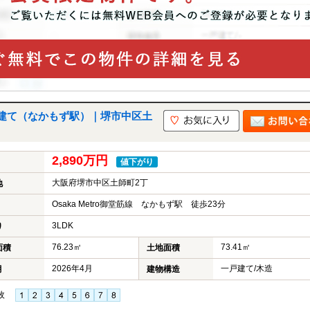
建て（なかもず駅）｜堺市中区土
2,890万円
値下がり
大阪府堺市中区土師町2丁
地
Osaka Metro御堂筋線 なかもず駅 徒歩23分
3LDK
り
76.23㎡
73.41㎡
面積
土地面積
2026年4月
一戸建て/木造
月
建物構造
枚