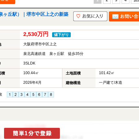
1
2
3
4
次
泉ヶ丘駅）｜堺市中区上之の新築
2,530万円
値下がり
大阪府堺市中区上之
地
泉北高速鉄道 泉ヶ丘駅 徒歩35分
3SLDK
り
100.44㎡
101.42㎡
面積
土地面積
2026年4月
一戸建て/木造
月
建物構造
枚