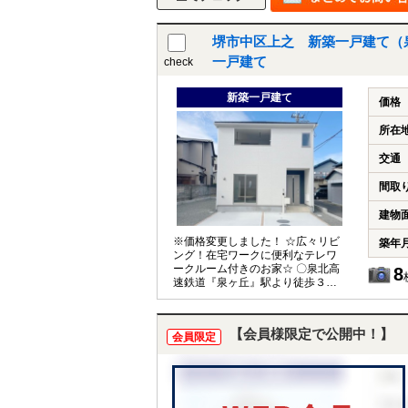
堺市中区上之 新築一戸建て（
一戸建て
check
新築一戸建て
価格
所在
交通
間取
建物
※価格変更しました！ ☆広々リビ
築年
ング！在宅ワークに便利なテレワ
ークルーム付きのお家☆ 〇泉北高
8
速鉄道『泉ヶ丘』駅より徒歩３５
分♪ 〇インテリアが映える広々
リビング♪ ＬＤＫは１９帖のゆと
らる空間となっており、お気に入
【会員様限定で公開中！】
会員限定
りのインテリアや家具の配置も自
由自在です(＊^^)v 〇用途多数！使
い勝手の良い３ＬＤＫ+サービスル
ーム♪ 全居室５帖以上+収納付
き！約３帖のサービスルームは、
在宅ワークの方も集中できる個室