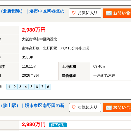
（北野田駅）｜堺市中区陶器北の
2,980万円
大阪府堺市中区陶器北
地
南海高野線 北野田駅 バス16分停歩12分
3SLDK
り
118.11㎡
69.46㎡
面積
土地面積
2026年3月
一戸建て/木造
月
建物構造
枚
（狭山駅）｜堺市東区南野田の新
2,980万円
値下がり