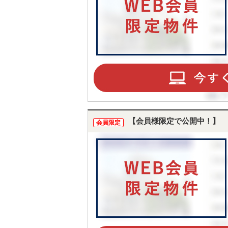
となっておりテレワークでも安心
ですね！ 〇１階と２階にトイレ設
置♪ みんなが使う朝もストレスフ
リー☆また、パウダールームもワ
イド仕様でお子様と一緒に朝晩の
身支度が出来ます(＊^^＊) 〇駐車
１台可能♪ 前面道路幅約９ｍとゆ
とりがあり、駐車も楽々♪ ●堺市立
東陶器小学校 徒歩２７分
（約２１００ｍ） ●堺市立泉ヶ丘東
中学校 徒歩３４分（約２７０
０ｍ） 物件詳細やご相談など、お
気軽にお問合せください(^^)/
【会員様限定で公開中！】
会員限定