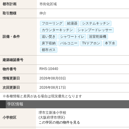
都市計画
市街化区域
取引態様
仲介
フローリング
給湯器
システムキッチン
カウンターキッチン
シャンプードレッサー
設備・条件
追い焚き
シャワートイレ
浴室乾燥機
床下収納
バルコニー
TVドアホン
本下水
都市ガス
建築確認番号
RHS-10440
物件番号
情報更新日
2026年08月03日
次回更新日
2026年08月17日
※各種情報と差異がある場合は現況優先となります
学区情報
堺市立新湊小学校
小学校区
(大阪府堺市堺区)
この学区の他の物件を見る