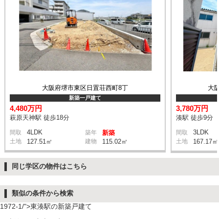
大阪府堺市東区日置荘西町8丁
大
新築一戸建て
4,480万円
3,780万円
萩原天神駅 徒歩18分
湊駅 徒歩9分
4LDK
3LDK
間取
築年
新築
間取
土地
127.51㎡
建物
115.02㎡
土地
167.17㎡
同じ学区の物件はこちら
類似の条件から検索
1972-1/">東湊駅の新築戸建て