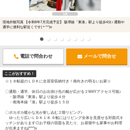
1/8
現地外観写真 【令和8年7月完成予定】 阪堺線「東湊」駅より徒歩4分♪ 通勤や
通学に便利な駅近くです(＊^^)v
電話で問合わせ
メールで問合せ
ここがおすすめ！
☆１８帖超のＬＤＫに全居室収納付き！南向きの明るいお家☆
〇通勤・通学、休日のお出掛け先の幅が広がる２WAYアクセス可能♪
・阪堺線『東湊』駅より徒歩４分
・南海本線『湊』駅より徒歩１５分
〇ポカポカ暖かな光が射し込む２階リビング♪
ゆったり広いＬＤＫ１８.６帖にはリビング全体を見渡せる対面式キ
ッチンがあります◎お子様の宿題を見たり、お昼寝中も家事やお料理
が出来ますね(*^^)v