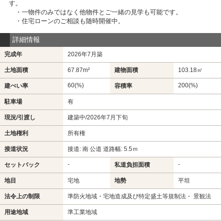
す。
・一物件のみではなく他物件とご一緒の見学も可能です。
・住宅ローンのご相談も随時開催中。
詳細情報
完成年
2026年7月築
土地面積
67.87m²
建物面積
103.18㎡
60(%)
200(%)
建ぺい率
容積率
駐車場
有
現況/引渡し
建築中/2026年7月下旬
土地権利
所有権
接道状況
接道: 南 公道 道路幅: 5.5ｍ
-
-
セットバック
私道負担面積
地目
宅地
地勢
平坦
法令上の制限
準防火地域・宅地造成及び特定盛土等規制法・ 景観法
用途地域
準工業地域