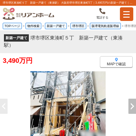
堺市堺区東湊町５丁 新築一戸建て（東湊駅） 大阪府堺市堺区東湊町5丁｜3,490万円の新築一戸建て｜分譲住宅や新築物件｜株式会社リアンホーム
電話する
TOPページ
>
物件検索
>
新築一戸建て
>
堺市堺区
>
阪堺電気軌道阪堺線
>
堺市堺
堺市堺区東湊町５丁 新築一戸建て（東湊
新築一戸建て
駅）
3,490万円
MAPで確認