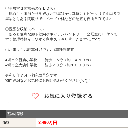
〇全居室２面採光の３ＬＤＫ♪
風通し・陽当たり良好なお部屋は子供部屋にもピッタリです◎各部
屋ゆとりある間取りで、ベッドや机などの配置も自由自在です♪
〇豊富な収納スペース♪
あると便利な廊下収納やキッチンパントリー、全居室にCL付きで
す！整理整頓がしやすく家中スッキリ片付きますね(*^-^*)
〇お車は１台駐車可能です♪（車種制限有）
●堺市立新湊小学校 徒歩 ６分（約 ４５０ｍ）
●堺市立大浜中学校 徒歩２０分（約１６００ｍ）
令和８年７月下旬完成予定です！
物件詳細などお気軽にお問い合わせください(^o^)／
基本情報
3,490万円
価格