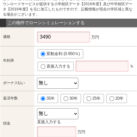
ウンロードサービスが提供する小学校区データ【2016年度】及び中学校区デー
タ【2016年度】を元に加工したものですので、記載情報が現在の学区域と異な
る場合がございます。
この物件でローンシミュレーションする
価格
万円
変動金利 (0.850％)
年利率
直接入力する
％
ボーナス払い
返済年数
35年
30年
25年
20年
直接入力する
頭金
万円