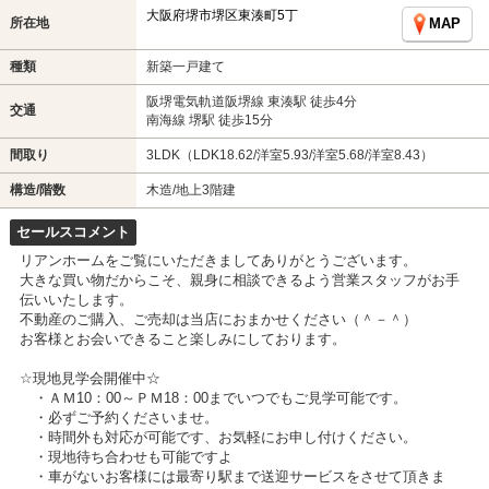
大阪府堺市堺区東湊町5丁
所在地
MAP
種類
新築一戸建て
阪堺電気軌道阪堺線 東湊駅 徒歩4分
交通
南海線 堺駅 徒歩15分
間取り
3LDK（LDK18.62/洋室5.93/洋室5.68/洋室8.43）
構造/階数
木造/地上3階建
セールスコメント
リアンホームをご覧にいただきましてありがとうございます。
大きな買い物だからこそ、親身に相談できるよう営業スタッフがお手
伝いいたします。
不動産のご購入、ご売却は当店におまかせください（＾－＾）
お客様とお会いできること楽しみにしております。
☆現地見学会開催中☆
・ＡＭ10：00～ＰＭ18：00までいつでもご見学可能です。
・必ずご予約くださいませ。
・時間外も対応が可能です、お気軽にお申し付けください。
・現地待ち合わせも可能ですよ
・車がないお客様には最寄り駅まで送迎サービスをさせて頂きま