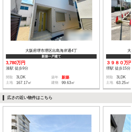
大阪府堺市堺区出島海岸通4丁
大
新築一戸建て
3,780万円
３９８０万
湊駅 徒歩9分
堺駅 徒歩15分
3LDK
3LDK
間取
築年
新築
間取
土地
167.17㎡
建物
99.63㎡
土地
63.25㎡
広さの近い物件はこちら