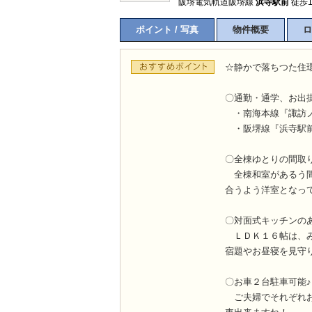
阪堺電気軌道阪堺線
浜寺駅前
徒歩1
ポイント / 写真
物件概要
ロ
☆静かで落ちつた住
〇通勤・通学、お出掛
・南海本線『諏訪ノ
・阪堺線『浜寺駅前
〇全棟ゆとりの間取
全棟和室があるう間
合うよう洋室となって
〇対面式キッチンの
ＬＤＫ１６帖は、み
宿題やお昼寝を見守
〇お車２台駐車可能
ご夫婦でそれぞれお