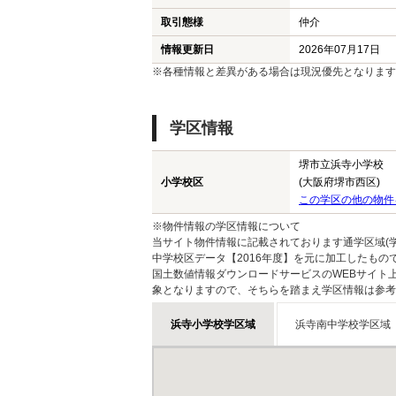
取引態様
仲介
情報更新日
2026年07月17日
※各種情報と差異がある場合は現況優先となります
学区情報
堺市立浜寺小学校
小学校区
(大阪府堺市西区)
この学区の他の物件
※物件情報の学区情報について
当サイト物件情報に記載されております通学区域(学
中学校区データ【2016年度】を元に加工したも
国土数値情報ダウンロードサービスのWEBサイト
象となりますので、そちらを踏まえ学区情報は参考
浜寺小学校学区域
浜寺南中学校学区域