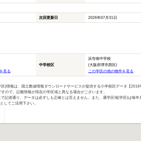
次回更新日
2026年07月31日
浜寺南中学校
中学校区
(大阪府堺市西区)
を見る
この学区の他の物件を見る
区)情報は、国土数値情報ダウンロードサービスが提供する小学校区データ【2016
のですので、記載情報が現在の学区域と異なる場合がございます。
上で記述通り、データは必ずしも正確とは言えません。また、通学区域(学区)は毎年
としてご活用下さい。