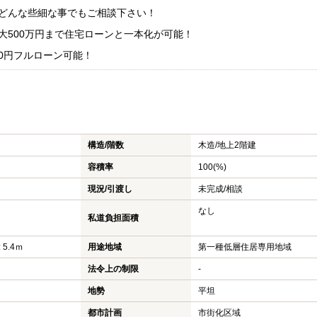
！どんな些細な事でもご相談下さい！
大500万円まで住宅ローンと一本化が可能！
0円フルローン可能！
構造/階数
木造/
地上2階建
容積率
100(%)
現況/引渡し
未完成/相談
なし
私道負担面積
 5.4ｍ
用途地域
第一種低層住居専用地域
法令上の制限
-
地勢
平坦
都市計画
市街化区域