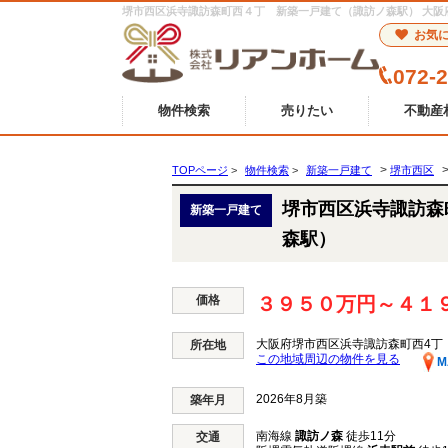
お気
072-
物件検索
売りたい
不動産
>
TOPページ
>
物件検索
>
新築一戸建て
堺市西区
堺市西区浜寺諏訪森
新築一戸建て
森駅）
価格
３９５０万円～４１
大阪府堺市西区浜寺諏訪森町西4丁
所在地
この地域周辺の物件を見る
M
2026年8月築
築年月
南海線
諏訪ノ森
徒歩11分
交通