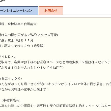
2分
ーンシミュレーション
お問合せ
環境・全棟駐車２台可能☆
け先の幅が広がる２WAYアクセス可能♪
森』駅より徒歩１１分
』駅より徒歩１２分（始発駅）
り４ＬＤＫ♪
取りで、客間やお子様のお昼寝スペースなど用途多数！２階は様々なインテ
おります◎お手入れもしやすいですね(*^^*)
ある広々ＬＤＫ♪
んながゆっくり過ごせる空間に♪キッチンからはフロア全体に目が届き、お
りながらお料理や家事が出来ます！
♪（車種制限有）
車をお持ちのご家庭や、来客時も安心◎前面道路幅も約５．４ｍありスムー