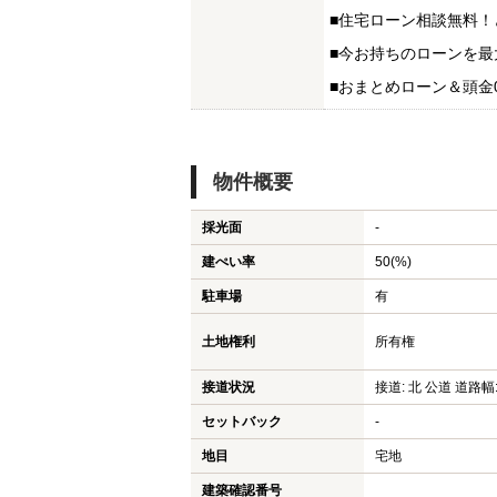
■住宅ローン相談無料
■今お持ちのローンを最
■おまとめローン＆頭金
物件概要
採光面
-
建ぺい率
50(%)
駐車場
有
土地権利
所有権
接道状況
接道: 北 公道 道路幅:
セットバック
-
地目
宅地
建築確認番号