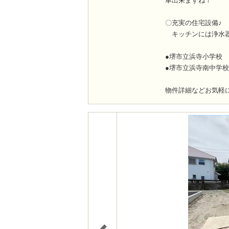
車出来ますね！
〇充実の住宅設備♪
キッチンには浄水器
●堺市立浜寺小学
●堺市立浜寺南中学
物件詳細などお気軽に