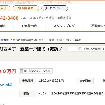
堺市西区浜寺諏訪森町西４丁 新築一戸建て（諏訪ノ森駅） 大阪府堺市西区浜寺諏訪森町西4丁｜３９５０万円～４１９０万円の新築一戸建て｜分譲住宅や新築物件｜株式会社リアンホーム
に入り
閲覧履歴
ログイン
242-3400
9:30～18:30 / 第1・火曜日、毎週水曜日
相続
お客様の声
スタッフブログ
不動産コ
>
>
南海線
堺市西区浜寺諏訪森町西４丁 新築一戸建て（諏訪ノ森駅）
町西４丁 新築一戸建て（諏訪ノ
９０万円
130.61m² (39.51坪)
9
土地面積
建物面積
APで確認
4LDK （LDK16/洋室5.75/洋室5.25/洋室6.5/洋室7
間取り